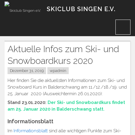
Zum
SKICLUB SINGEN E.V.
Inhalt
Aktuelle Infos zum Ski- und
Snowboardkurs 2020
Dezember 31, 2019
wpadmin
Hier finden Sie die aktuellsten Informationen zum Ski- und
Snowboard Kurs in Balderschwang am 11./12./18./19. und
25. Januar 2020 (Ausweichtermin 26.01.2020):
Stand 23.01.2020:
Der Ski- und Snowboardkurs findet
am 25. Januar 2020 in Balderschwang statt.
Informationsblatt
Im
Informationsblatt
sind alle wichtigen Punkte zum Ski-