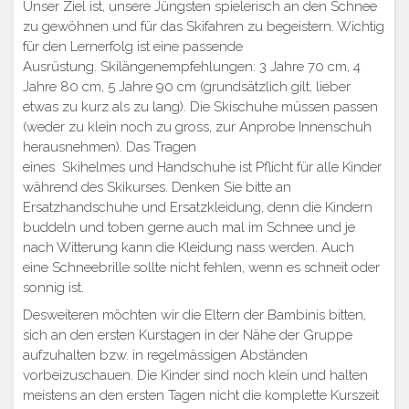
Unser Ziel ist, unsere Jüngsten spielerisch an den Schnee
zu gewöhnen und für das Skifahren zu begeistern. Wichtig
für den Lernerfolg ist eine passende
Ausrüstung. Skilängenempfehlungen: 3 Jahre 70 cm, 4
Jahre 80 cm, 5 Jahre 90 cm (grundsätzlich gilt, lieber
etwas zu kurz als zu lang). Die Skischuhe müssen passen
(weder zu klein noch zu gross, zur Anprobe Innenschuh
herausnehmen). Das Tragen
eines Skihelmes und Handschuhe ist Pflicht für alle Kinder
während des Skikurses. Denken Sie bitte an
Ersatzhandschuhe und Ersatzkleidung, denn die Kindern
buddeln und toben gerne auch mal im Schnee und je
nach Witterung kann die Kleidung nass werden. Auch
eine Schneebrille sollte nicht fehlen, wenn es schneit oder
sonnig ist.
Desweiteren möchten wir die Eltern der Bambinis bitten,
sich an den ersten Kurstagen in der Nähe der Gruppe
aufzuhalten bzw. in regelmässigen Abständen
vorbeizuschauen. Die Kinder sind noch klein und halten
meistens an den ersten Tagen nicht die komplette Kurszeit