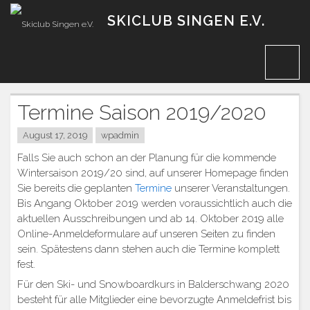
Zum
SKICLUB SINGEN E.V.
Inhalt
Termine Saison 2019/2020
August 17, 2019
wpadmin
Falls Sie auch schon an der Planung für die kommende
Wintersaison 2019/20 sind, auf unserer Homepage finden
Sie bereits die geplanten
Termine
unserer Veranstaltungen.
Bis Angang Oktober 2019 werden voraussichtlich auch die
aktuellen Ausschreibungen und ab 14. Oktober 2019 alle
Online-Anmeldeformulare auf unseren Seiten zu finden
sein. Spätestens dann stehen auch die Termine komplett
fest.
Für den Ski- und Snowboardkurs in Balderschwang 2020
besteht für alle Mitglieder eine bevorzugte Anmeldefrist bis