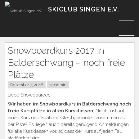
Zum
SKICLUB SINGEN E.V.
Inhalt
Snowboardkurs 2017 in
Balderschwang – noch freie
Plätze
Dezember 7, 2016
wpadmin
Liebe Snowboarder,
Wir haben im Snowboardkurs in Balderschwang noch
freie Kursplätze in allen Kursklassen.
Nicht Lust auf
einen Kurs und Spaß mit Gleichgesinnten zusammen auf
der Piste?
Es liegen auch bereits genügend Anmeldungen
für alle Kursklassen vor, so dass der Kurs auf jeden Fall
stattfinden wird.