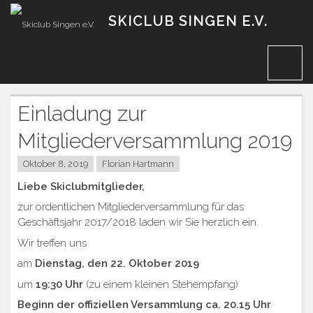
Zum
SKICLUB SINGEN E.V.
Inhalt
Einladung zur
Mitgliederversammlung 2019
Oktober 8, 2019
Florian Hartmann
Liebe Skiclubmitglieder,
zur ordentlichen Mitgliederversammlung für das
Geschäftsjahr 2017/2018 laden wir Sie herzlich ein.
Wir treffen uns
am
Dienstag, den 22. Oktober 2019
um
19:30 Uhr
(zu einem kleinen Stehempfang)
Beginn der offiziellen Versammlung ca. 20.15 Uhr