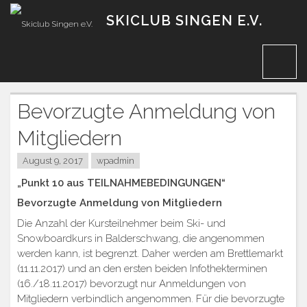
Zum
SKICLUB SINGEN E.V.
Inhalt
Bevorzugte Anmeldung von
Mitgliedern
August 9, 2017
wpadmin
„Punkt 10 aus TEILNAHMEBEDINGUNGEN“
Bevorzugte Anmeldung von Mitgliedern
Die Anzahl der Kursteilnehmer beim Ski- und
Snowboardkurs in Balderschwang, die angenommen
werden kann, ist begrenzt. Daher werden am Brettlemarkt
(11.11.2017) und an den ersten beiden Infothekterminen
(16./18.11.2017) bevorzugt nur Anmeldungen von
Mitgliedern verbindlich angenommen. Für die bevorzugte