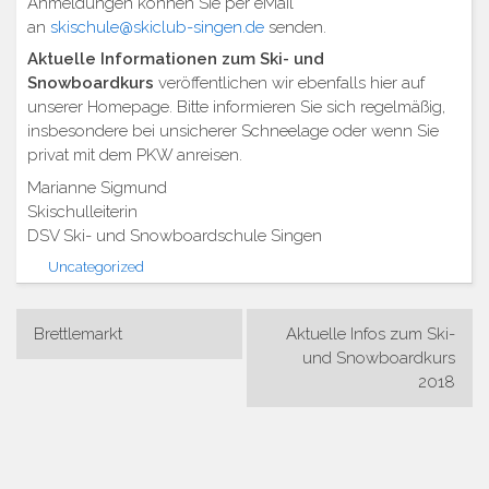
Anmeldungen können Sie per eMail
an
skischule@skiclub-singen.de
senden.
Aktuelle Informationen zum Ski- und
Snowboardkurs
veröffentlichen wir ebenfalls hier auf
unserer Homepage. Bitte informieren Sie sich regelmäßig,
insbesondere bei unsicherer Schneelage oder wenn Sie
privat mit dem PKW anreisen.
Marianne Sigmund
Skischulleiterin
DSV Ski- und Snowboardschule Singen
Uncategorized
Beitragsnavigation
Brettlemarkt
Aktuelle Infos zum Ski-
und Snowboardkurs
2018